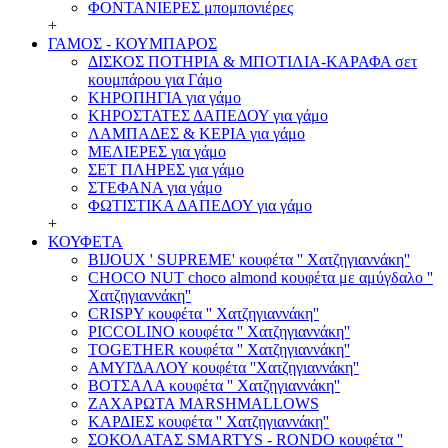
ΦΟΝΤΑΝΙΕΡΕΣ μπομπονιέρες
+
ΓΑΜΟΣ - ΚΟΥΜΠΑΡΟΣ
ΔΙΣΚΟΣ ΠΟΤΗΡΙΑ & ΜΠΟΤΙΛΙΑ-ΚΑΡΑΦΑ σετ
κουμπάρου για Γάμο
ΚΗΡΟΠΗΓΙΑ για γάμο
ΚΗΡΟΣΤΑΤΕΣ ΔΑΠΕΔΟΥ για γάμο
ΛΑΜΠΑΔΕΣ & ΚΕΡΙΑ για γάμο
ΜΕΛΙΕΡΕΣ για γάμο
ΣΕΤ ΠΛΗΡΕΣ για γάμο
ΣΤΕΦΑΝΑ για γάμο
ΦΩΤΙΣΤΙΚΑ ΔΑΠΕΔΟΥ για γάμο
+
ΚΟΥΦΕΤΑ
BIJOUX ' SUPREME' κουφέτα '' Χατζηγιαννάκη''
CHOCO NUT choco almond κουφέτα με αμύγδαλο ''
Χατζηγιαννάκη''
CRISPY κουφέτα '' Χατζηγιαννάκη''
PICCOLINO κουφέτα '' Χατζηγιαννάκη''
TOGETHER κουφέτα '' Χατζηγιαννάκη''
ΑΜΥΓΔΑΛΟΥ κουφέτα ''Χατζηγιαννάκη''
ΒΟΤΣΑΛΑ κουφέτα '' Χατζηγιαννάκη''
ΖΑΧΑΡΩΤΑ MARSHMALLOWS
ΚΑΡΔΙΕΣ κουφέτα '' Χατζηγιαννάκη''
ΣΟΚΟΛΑΤΑΣ SMARTYS - RONDO κουφέτα ''