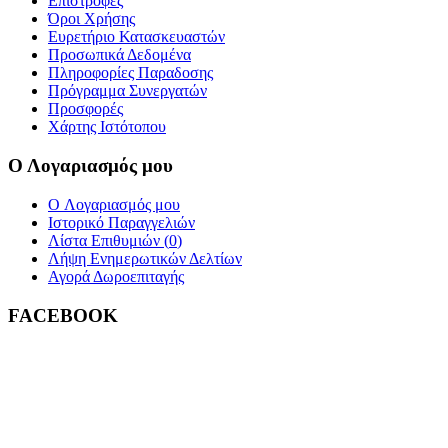
Επιστροφές
Όροι Χρήσης
Ευρετήριο Κατασκευαστών
Προσωπικά Δεδομένα
Πληροφορίες Παραδοσης
Πρόγραμμα Συνεργατών
Προσφορές
Χάρτης Ιστότοπου
Ο Λογαριασμός μου
O Λογαριασμός μου
Ιστορικό Παραγγελιών
Λίστα Επιθυμιών (
0
)
Λήψη Ενημερωτικών Δελτίων
Αγορά Δωροεπιταγής
FACEBOOK