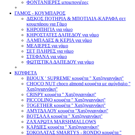
ΦΟΝΤΑΝΙΕΡΕΣ μπομπονιέρες
+
ΓΑΜΟΣ - ΚΟΥΜΠΑΡΟΣ
ΔΙΣΚΟΣ ΠΟΤΗΡΙΑ & ΜΠΟΤΙΛΙΑ-ΚΑΡΑΦΑ σετ
κουμπάρου για Γάμο
ΚΗΡΟΠΗΓΙΑ για γάμο
ΚΗΡΟΣΤΑΤΕΣ ΔΑΠΕΔΟΥ για γάμο
ΛΑΜΠΑΔΕΣ & ΚΕΡΙΑ για γάμο
ΜΕΛΙΕΡΕΣ για γάμο
ΣΕΤ ΠΛΗΡΕΣ για γάμο
ΣΤΕΦΑΝΑ για γάμο
ΦΩΤΙΣΤΙΚΑ ΔΑΠΕΔΟΥ για γάμο
+
ΚΟΥΦΕΤΑ
BIJOUX ' SUPREME' κουφέτα '' Χατζηγιαννάκη''
CHOCO NUT choco almond κουφέτα με αμύγδαλο ''
Χατζηγιαννάκη''
CRISPY κουφέτα '' Χατζηγιαννάκη''
PICCOLINO κουφέτα '' Χατζηγιαννάκη''
TOGETHER κουφέτα '' Χατζηγιαννάκη''
ΑΜΥΓΔΑΛΟΥ κουφέτα ''Χατζηγιαννάκη''
ΒΟΤΣΑΛΑ κουφέτα '' Χατζηγιαννάκη''
ΖΑΧΑΡΩΤΑ MARSHMALLOWS
ΚΑΡΔΙΕΣ κουφέτα '' Χατζηγιαννάκη''
ΣΟΚΟΛΑΤΑΣ SMARTYS - RONDO κουφέτα ''