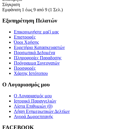
Σύγκριση
Εμφάνιση 1 έως 9 από 9 (1 Σελ.)
Εξυπηρέτηση Πελατών
Επικοινωνήστε μαζί μας
Επιστροφές
Όροι Χρήσης
Ευρετήριο Κατασκευαστών
Προσωπικά Δεδομένα
Πληροφορίες Παραδοσης
Πρόγραμμα Συνεργατών
Προσφορές
Χάρτης Ιστότοπου
Ο Λογαριασμός μου
O Λογαριασμός μου
Ιστορικό Παραγγελιών
Λίστα Επιθυμιών (
0
)
Λήψη Ενημερωτικών Δελτίων
Αγορά Δωροεπιταγής
FACEBOOK