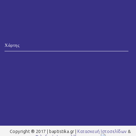
Χάρτης
Copyright ® 2017 | baptistika.gr |
Κατασκευή Ιστοσελίδων
&