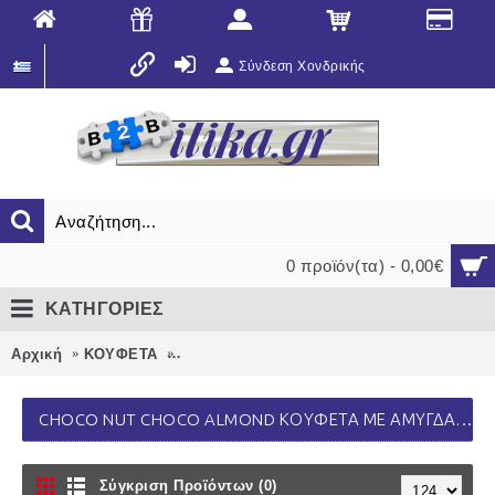
Σύνδεση Χονδρικής
0 προϊόν(τα) - 0,00€
ΚΑΤΗΓΟΡΙΕΣ
Αρχική
ΚΟΥΦΕΤΑ
CHOCO NUT choco almond κουφέτα με αμύγ
CHOCO NUT CHOCO ALMOND ΚΟΥΦΈΤΑ ΜΕ ΑΜΎΓΔΑΛΟ '' ΧΑΤΖΗΓΙΑΝΝΆΚΗ''
Σύγκριση Προϊόντων (0)