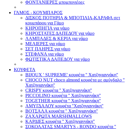
ΦΟΝΤΑΝΙΕΡΕΣ μπομπονιέρες
+
ΓΑΜΟΣ - ΚΟΥΜΠΑΡΟΣ
ΔΙΣΚΟΣ ΠΟΤΗΡΙΑ & ΜΠΟΤΙΛΙΑ-ΚΑΡΑΦΑ σετ
κουμπάρου για Γάμο
ΚΗΡΟΠΗΓΙΑ για γάμο
ΚΗΡΟΣΤΑΤΕΣ ΔΑΠΕΔΟΥ για γάμο
ΛΑΜΠΑΔΕΣ & ΚΕΡΙΑ για γάμο
ΜΕΛΙΕΡΕΣ για γάμο
ΣΕΤ ΠΛΗΡΕΣ για γάμο
ΣΤΕΦΑΝΑ για γάμο
ΦΩΤΙΣΤΙΚΑ ΔΑΠΕΔΟΥ για γάμο
+
ΚΟΥΦΕΤΑ
BIJOUX ' SUPREME' κουφέτα '' Χατζηγιαννάκη''
CHOCO NUT choco almond κουφέτα με αμύγδαλο ''
Χατζηγιαννάκη''
CRISPY κουφέτα '' Χατζηγιαννάκη''
PICCOLINO κουφέτα '' Χατζηγιαννάκη''
TOGETHER κουφέτα '' Χατζηγιαννάκη''
ΑΜΥΓΔΑΛΟΥ κουφέτα ''Χατζηγιαννάκη''
ΒΟΤΣΑΛΑ κουφέτα '' Χατζηγιαννάκη''
ΖΑΧΑΡΩΤΑ MARSHMALLOWS
ΚΑΡΔΙΕΣ κουφέτα '' Χατζηγιαννάκη''
ΣΟΚΟΛΑΤΑΣ SMARTYS - RONDO κουφέτα ''