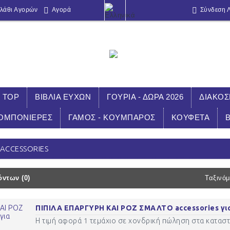
λάθι Αγορών
Αγορά
Σύνδεση 
TOP
ΒΙΒΛΙΑ ΕΥΧΩΝ
ΓΟΥΡΙΑ - ΔΩΡΑ 2026
ΔΙΑΚΟ
ΟΜΠΟΝΙΕΡΕΣ
ΓΑΜΟΣ - ΚΟΥΜΠΑΡΟΣ
ΚΟΥΦΕΤΑ
Αρχική
ACCESSORIES
ΠΙΠΙΛΕΣ ΜΠΙΜΠΕΡΟ accessories
 ACCESSORIES
ντων (0)
Ταξινόμ
ΠΙΠΙΛΑ ΕΠΑΡΓΥΡΗ ΚΑΙ ΡΟΖ ΣΜΑΛΤΟ accessories για
Η τιμή αφορά 1 τεμάχιο σε χονδρική πώληση στα καταστή