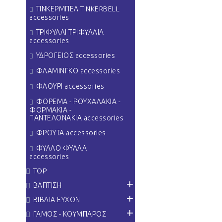
ΤΙΝΚΕΡΜΠΕΛ TINKERBELL
accessories
ΤΡΙΦΥΛΛΙ ΤΡΙΦΥΛΛΙΑ
accessories
ΥΔΡΟΓΕΙΟΣ accessories
ΦΛΑΜΙΝΓΚΟ accessories
ΦΛΟΥΡΙ accessories
ΦΟΡΕΜΑ - ΡΟΥΧΑΛΑΚΙΑ -
ΦΟΡΜΑΚΙΑ -
ΠΑΝΤΕΛΟΝΑΚΙΑ accessories
ΦΡΟΥΤΑ accessories
ΦΥΛΛΟ ΦΥΛΛΑ
accessories
TOP
+
ΒΑΠΤΙΣΗ
+
ΒΙΒΛΙΑ ΕΥΧΩΝ
+
ΓΑΜΟΣ - ΚΟΥΜΠΑΡΟΣ