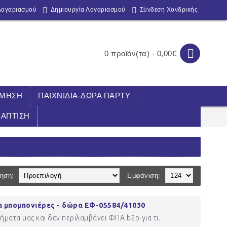
Λογαριασμού
Δημιουργία Λογαριασμού
Σύνδεση Χονδρικής
0 προϊόν(τα) - 0,00€
ΣΜΗΣΗ
ΠΑΙΧΝΙΔΙΑ-ΔΩΡΑ ΠΑΡΤΥ
ΒΑΠΤΙΣΗ
ηση:
Εμφάνιση:
 μπομπονιέρες - δώρα ΕΦ-05584/41030
ματα μας και δεν περιλαμβάνει ΦΠΑ b2b-για τι..