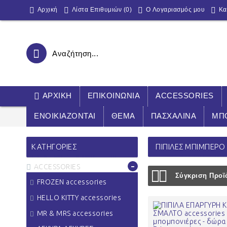
Αρχική
Λίστα Επιθυμιών (
0
)
O Λογαριασμός μου
Κα
ΑΡΧΙΚΉ
ΕΠΙΚΟΙΝΩΝΊΑ
ACCESSORIES
ΕΝΟΙΚΙΑΖΟΝΤΑΙ
ΘΕΜΑ
ΠΑΣΧΑΛΙΝΑ
ΜΠ
ΚΑΤΗΓΟΡΊΕΣ
ΠΙΠΙΛΕΣ ΜΠΙΜΠΕΡΟ
-
ACCESSORIES
Σύγκριση Προϊό
FROZEN accessories
HELLO KITTY accessories
MR & MRS accessories