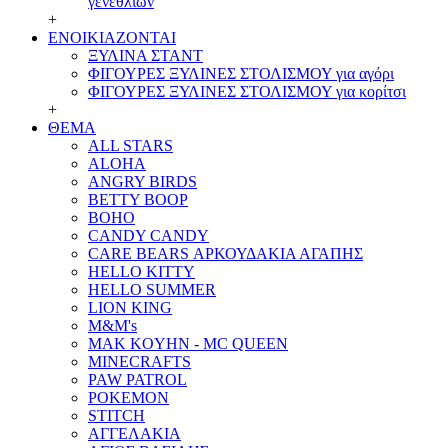
γενεθλίων
+
ΕΝΟΙΚΙΑΖΟΝΤΑΙ
ΞΥΛΙΝΑ ΣΤΑΝΤ
ΦΙΓΟΥΡΕΣ ΞΥΛΙΝΕΣ ΣΤΟΛΙΣΜΟΥ για αγόρι
ΦΙΓΟΥΡΕΣ ΞΥΛΙΝΕΣ ΣΤΟΛΙΣΜΟΥ για κορίτσι
+
ΘΕΜΑ
ALL STARS
ALOHA
ANGRY BIRDS
BETTY BOOP
BOHO
CANDY CANDY
CARE BEARS ΑΡΚΟΥΔΑΚΙΑ ΑΓΑΠΗΣ
HELLO KITTY
HELLO SUMMER
LION KING
M&M's
MAK KOYHN - MC QUEEN
MINECRAFTS
PAW PATROL
POKEMON
STITCH
ΑΓΓΕΛΑΚΙΑ