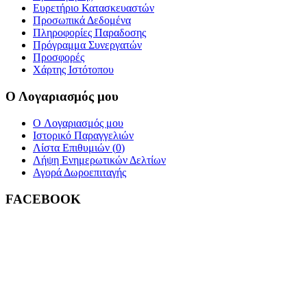
Ευρετήριο Κατασκευαστών
Προσωπικά Δεδομένα
Πληροφορίες Παραδοσης
Πρόγραμμα Συνεργατών
Προσφορές
Χάρτης Ιστότοπου
Ο Λογαριασμός μου
O Λογαριασμός μου
Ιστορικό Παραγγελιών
Λίστα Επιθυμιών (
0
)
Λήψη Ενημερωτικών Δελτίων
Αγορά Δωροεπιταγής
FACEBOOK