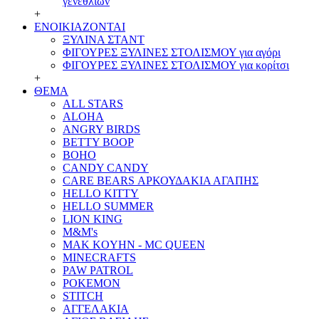
γενεθλίων
+
ΕΝΟΙΚΙΑΖΟΝΤΑΙ
ΞΥΛΙΝΑ ΣΤΑΝΤ
ΦΙΓΟΥΡΕΣ ΞΥΛΙΝΕΣ ΣΤΟΛΙΣΜΟΥ για αγόρι
ΦΙΓΟΥΡΕΣ ΞΥΛΙΝΕΣ ΣΤΟΛΙΣΜΟΥ για κορίτσι
+
ΘΕΜΑ
ALL STARS
ALOHA
ANGRY BIRDS
BETTY BOOP
BOHO
CANDY CANDY
CARE BEARS ΑΡΚΟΥΔΑΚΙΑ ΑΓΑΠΗΣ
HELLO KITTY
HELLO SUMMER
LION KING
M&M's
MAK KOYHN - MC QUEEN
MINECRAFTS
PAW PATROL
POKEMON
STITCH
ΑΓΓΕΛΑΚΙΑ